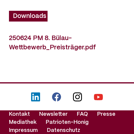
Downloads
250624 PM 8. Bülau-
Wettbewerb_Preisträger.pdf
LinkedIn
Facebook
Instagram
YouTube
Footer-
Kontakt
Newsletter
FAQ
Presse
Menü
Mediathek
Patrioten-Honig
Impressum
Datenschutz