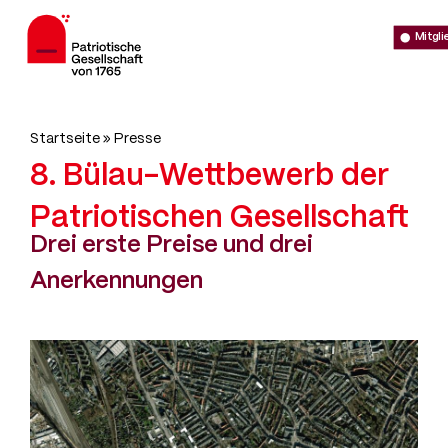
Direkt
Men
zum
Mitgl
Inhalt
Pfadnavigation
Startseite
Presse
Patriotische
Gesellschaft
8. Bülau-Wettbewerb der
von
Patriotischen Gesellschaft
1765
Drei erste Preise und drei
Anerkennungen