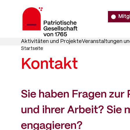
Direkt
Meta
zum
navigation
Mitg
Inhalt
Main
Patriotische
Aktivitäten und Projekte
Veranstaltungen un
Pfadnavigation
navigation
Gesellschaft
Startseite
von
Kontakt
1765
Sie haben Fragen zur 
und ihrer Arbeit? Sie 
engagieren?