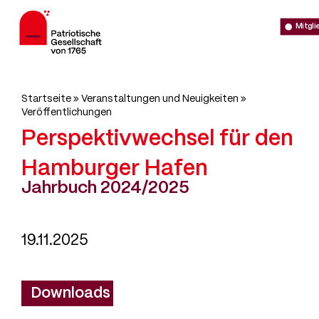
Direkt
Men
zum
Mitgl
Inhalt
Pfadnavigation
Startseite
Veranstaltungen und Neuigkeiten
Patriotische
Veröffentlichungen
Gesellschaft
Perspektivwechsel für den
von
1765
Hamburger Hafen
Jahrbuch 2024/2025
19.11.2025
Downloads