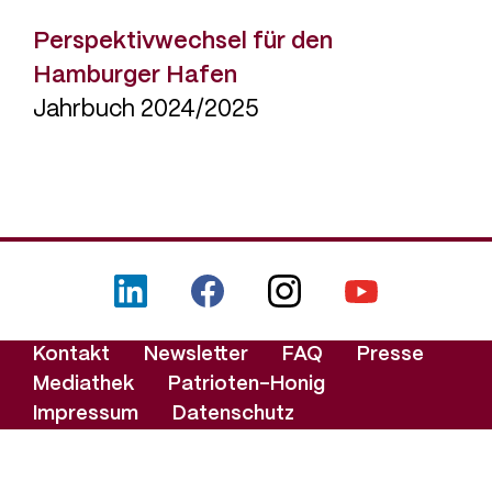
Perspektivwechsel für den
Hamburger Hafen
Jahrbuch 2024/2025
LinkedIn
Facebook
Instagram
YouTube
Footer-
Kontakt
Newsletter
FAQ
Presse
Menü
Mediathek
Patrioten-Honig
Impressum
Datenschutz